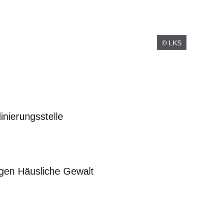
© LKS
nierungsstelle
m neuen Fenster
einem neuen Fenster
h in einem neuen Fenster
 sich in einem neuen Fenster
ffnet sich in einem neuen Fenster
egen Häusliche Gewalt