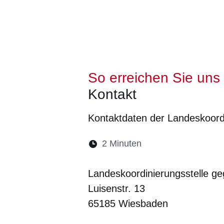
So erreichen Sie uns
Kontakt
Kontaktdaten der Landeskoordi
Lesedauer:
2 Minuten
Öffnet sich in eine
Öffnet sich in 
Öffnet sic
Öffnet
Ö
Landeskoordinierungsstelle g
Luisenstr. 13
65185 Wiesbaden