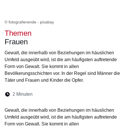
© fotografierende - pixabay
Themen
Frauen
Gewalt, die innerhalb von Beziehungen im häuslichen
Umfeld ausgeübt wird, ist die am häufigsten auftretende
Form von Gewalt. Sie kommt in allen
Bevölkerungsschichten vor. In der Regel sind Männer die
Täter und Frauen und Kinder die Opfer.
Lesedauer:
2 Minuten
Öffnet sich in einem neuen Fenster
Öffnet sich in einem neuen Fenster
Öffnet sich in einem neuen Fenste
Öffnet sich in einem neuen Fe
Öffnet sich in einem neu
Gewalt, die innerhalb von Beziehungen im häuslichen
Umfeld ausgeübt wird, ist die am häufigsten auftretende
Form von Gewalt. Sie kommt in allen