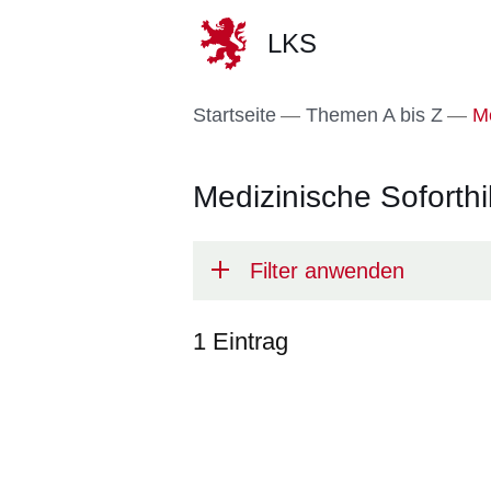
LKS
Direkt zum Kopf der S
Direkt zum Inhalt
Direkt zum Fuß der Se
Startseite
Themen A bis Z
Me
Medizinische Soforthi
Filter anwenden
1 Eintrag
:1
Ergebnis