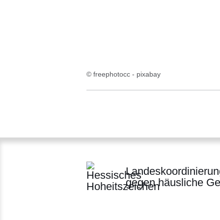
© freephotocc - pixabay
Landeskoordinierun
gegen häusliche Ge