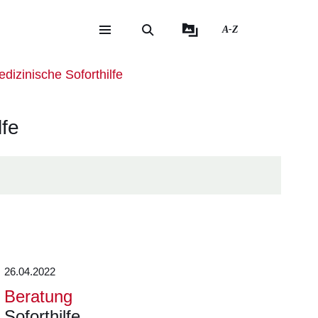
A-Z
eite
ite
dizinische Soforthilfe
lfe
26.04.2022
Beratung
Soforthilfe